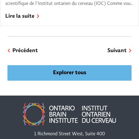
scientifique de l’Institut ontarien du cerveau (IOC) Comme vous
en avez certainement entendu parler, le gouvernement de
Lire la suite
l’Ontario s’est engagé récemment à verser 65 millions de dollars
pour soutenir l’Institut ontarien du cerveau (IOC) dans ses
travaux visant à accélérer la recherche de solutions qui
améliorent […]
Précédent
Suivant
Explorer tous
1 Richmond Street West, Suite 400