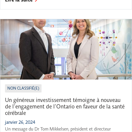
Lire la suite
se veulent des façons simples de favoriser votre santé cérébrale
au quotidien et ainsi subvenir à vos besoins ou à ceux de vos […]
NON CLASSIFIÉ(E)
Un généreux investissement témoigne à nouveau
de l’engagement de l’Ontario en faveur de la santé
cérébrale
janvier 26, 2024
Un message du Dr Tom Mikkelsen, président et directeur