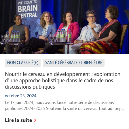
NON CLASSIFIÉ(E)
SANTÉ CÉRÉBRALE ET BIEN-ÊTRE
Nourrir le cerveau en développement : exploration
d’une approche holistique dans le cadre de nos
discussions publiques
octobre 23, 2024
Le 17 juin 2024, nous avons lancé notre série de discussions
publiques 2024-2025 Soutenir la santé du cerveau tout au long
de la vie avec notre première conférence « Nourrir le cerveau en
Lire la suite
développement ». L’événement s’est ouvert sur une cérémonie de
purification par la fumée dirigée par l’aînée Kerrie Moore, ce qui